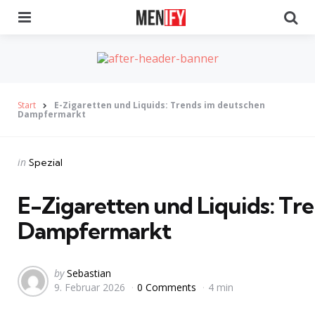
Menu
Se
Start
E-Zigaretten und Liquids: Trends im deutschen
Dampfermarkt
Categories
Posted
in
Spezial
in
E-Zigaretten und Liquids: Tr
Dampfermarkt
Posted
by
Sebastian
9. Februar 2026
0 Comments
4 min
by