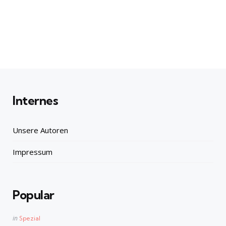
Internes
Unsere Autoren
Impressum
Popular
Posted
in
Spezial