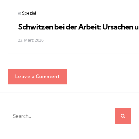
Posted
in
Spezial
in
Schwitzen bei der Arbeit: Ursachen 
23. März 2026
Leave a Comment
Sear
Search
for: