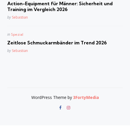
in
Action-Equipment für Männer: Sicherheit und
Training im Vergleich 2026
Posted
by
Sebastian
Posted
in
Spezial
in
Zeitlose Schmuckarmbänder im Trend 2026
Posted
by
Sebastian
WordPress Theme by
3FortyMedia