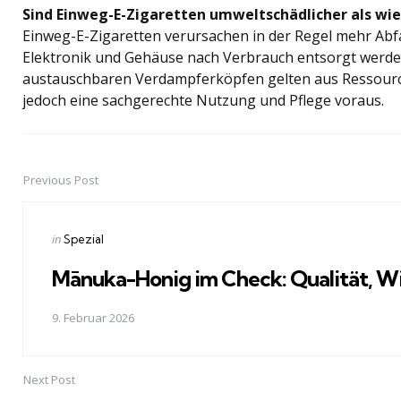
Sind Einweg-E-Zigaretten umweltschädlicher als wi
Einweg-E-Zigaretten verursachen in der Regel mehr Abf
Elektronik und Gehäuse nach Verbrauch entsorgt werde
austauschbaren Verdampferköpfen gelten aus Ressourcen
jedoch eine sachgerechte Nutzung und Pflege voraus.
Previous Post
Post
navigation
Posted
in
Spezial
in
Mānuka-Honig im Check: Qualität, Wi
9. Februar 2026
Next Post