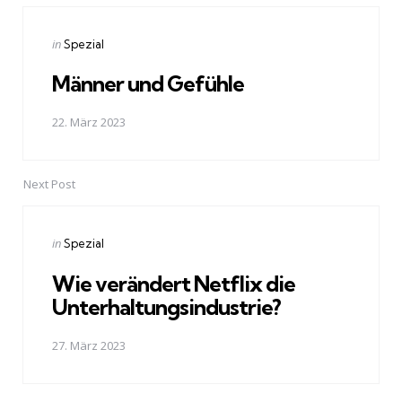
navigation
Posted
in
Spezial
in
Männer und Gefühle
22. März 2023
Next Post
Posted
in
Spezial
in
Wie verändert Netflix die
Unterhaltungsindustrie?
27. März 2023