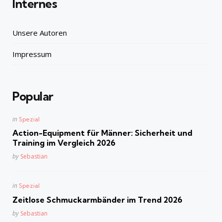
Internes
Unsere Autoren
Impressum
Popular
Posted
in
Spezial
in
Action-Equipment für Männer: Sicherheit und
Training im Vergleich 2026
Posted
by
Sebastian
Posted
in
Spezial
in
Zeitlose Schmuckarmbänder im Trend 2026
Posted
by
Sebastian