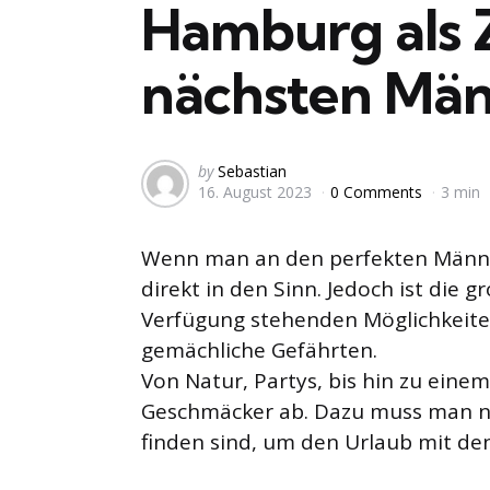
Hamburg als Z
nächsten Män
Posted
by
Sebastian
16. August 2023
0 Comments
3 min
by
Wenn man an den perfekten Männ
direkt in den Sinn. Jedoch ist die g
Verfügung stehenden Möglichkeiten
gemächliche Gefährten.
Von Natur, Partys, bis hin zu ein
Geschmäcker ab. Dazu muss man nur
finden sind, um den Urlaub mit d