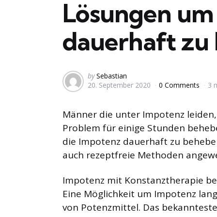
Lösungen um
dauerhaft zu
Posted
by
Sebastian
20. September 2020
0 Comments
3 
by
Männer die unter Impotenz leiden
Problem für einige Stunden behebe
die Impotenz dauerhaft zu behebe
auch rezeptfreie Methoden angewen
Impotenz mit Konstanztherapie b
Eine Möglichkeit um Impotenz langf
von Potenzmittel. Das bekanntest