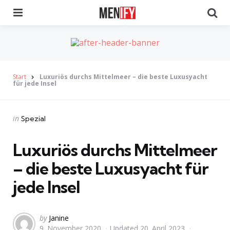
Menu
Se
Start
Luxuriös durchs Mittelmeer – die beste Luxusyacht
für jede Insel
Categories
Posted
in
Spezial
in
Luxuriös durchs Mittelmeer
– die beste Luxusyacht für
jede Insel
Posted
by
Janine
9. November 2020
Updated
20. April 2023
by