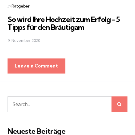
Posted
in
Ratgeber
in
So wird Ihre Hochzeit zum Erfolg - 5
Tipps für den Bräutigam
9. November 2020
Leave a Comment
Sear
Search
for:
Neueste Beiträge