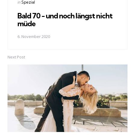
Posted
in
Spezial
in
Bald 70 - und noch längst nicht
müde
6. November 2020
Next Post