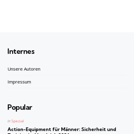
Internes
Unsere Autoren
Impressum
Popular
Posted
in
Spezial
in
Action-Equipment für Männer: Sicherheit und