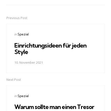
Previous Post
Post
navigation
Posted
in
Spezial
in
Einrichtungsideen für jeden
Style
10. November 2021
Next Post
Posted
in
Spezial
in
Warum sollte man einen Tresor