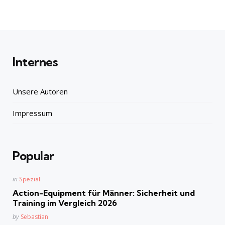
Internes
Unsere Autoren
Impressum
Popular
Posted
in
Spezial
in
Action-Equipment für Männer: Sicherheit und
Training im Vergleich 2026
Posted
by
Sebastian