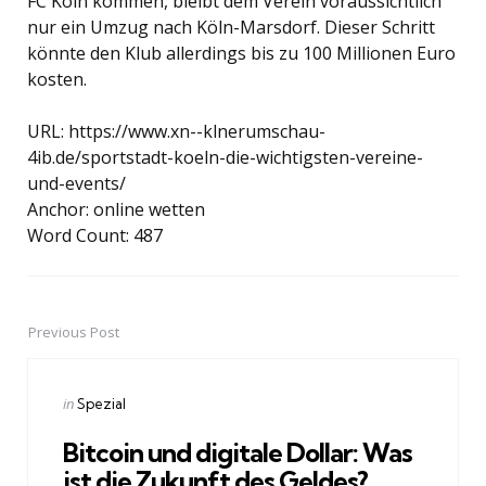
FC Köln kommen, bleibt dem Verein voraussichtlich
nur ein Umzug nach Köln-Marsdorf. Dieser Schritt
könnte den Klub allerdings bis zu 100 Millionen Euro
kosten.
URL: https://www.xn--klnerumschau-
4ib.de/sportstadt-koeln-die-wichtigsten-vereine-
und-events/
Anchor: online wetten
Word Count: 487
Previous Post
Post
navigation
Posted
in
Spezial
in
Bitcoin und digitale Dollar: Was
ist die Zukunft des Geldes?