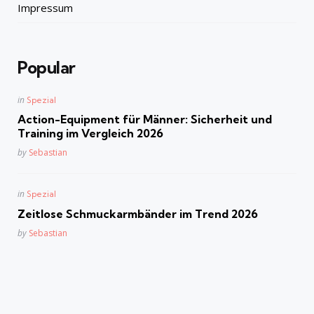
Impressum
Popular
Posted
in
Spezial
in
Action-Equipment für Männer: Sicherheit und
Training im Vergleich 2026
Posted
by
Sebastian
Posted
in
Spezial
in
Zeitlose Schmuckarmbänder im Trend 2026
Posted
by
Sebastian