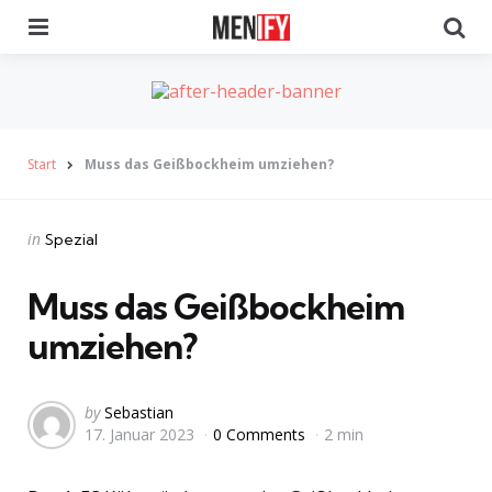
Menu
Se
Start
Muss das Geißbockheim umziehen?
Categories
Posted
in
Spezial
in
Muss das Geißbockheim
umziehen?
Posted
by
Sebastian
17. Januar 2023
0 Comments
2 min
by