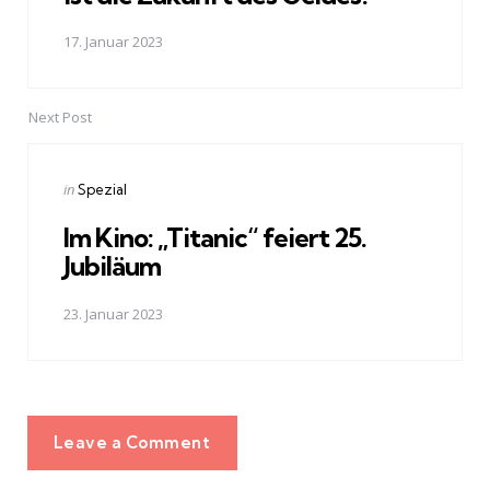
17. Januar 2023
Next Post
Posted
in
Spezial
in
Im Kino: „Titanic“ feiert 25.
Jubiläum
23. Januar 2023
Leave a Comment