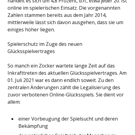
handelt es sich um 4,8 Prozent, d.h., etwa jeder 20. Ist
online im spielerischen Einsatz. Die vorgenannten
Zahlen stammen bereits aus dem Jahr 2014,
mittlerweile lässt sich davon ausgehen, dass sie um
einiges höher liegen.
Spielerschutz im Zuge des neuen
Glücksspielvertrages
So manch ein Zocker wartete lange Zeit auf das
Inkrafttreten des aktuellen Glücksspielvertrages. Am
01. Juli 2021 war es dann endlich soweit. Zu den
zentralen Änderungen zählt die Legalisierung des
zuvor verbotenen Online-Glücksspiels. Sie dient vor
allem:
einer Vorbeugung der Spielsucht und deren
Bekämpfung