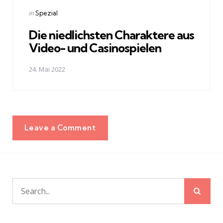
Posted
in
Spezial
in
Die niedlichsten Charaktere aus
Video- und Casinospielen
24. Mai 2022
Leave a Comment
Sear
Search
for: