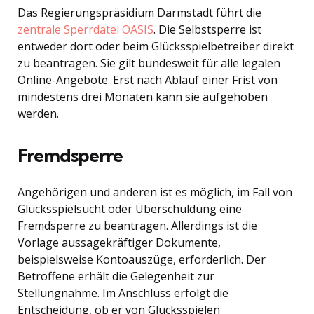
Das Regierungspräsidium Darmstadt führt die
zentrale Sperrdatei OASIS
. Die Selbstsperre ist
entweder dort oder beim Glücksspielbetreiber direkt
zu beantragen. Sie gilt bundesweit für alle legalen
Online-Angebote. Erst nach Ablauf einer Frist von
mindestens drei Monaten kann sie aufgehoben
werden.
Fremdsperre
Angehörigen und anderen ist es möglich, im Fall von
Glücksspielsucht oder Überschuldung eine
Fremdsperre zu beantragen. Allerdings ist die
Vorlage aussagekräftiger Dokumente,
beispielsweise Kontoauszüge, erforderlich. Der
Betroffene erhält die Gelegenheit zur
Stellungnahme. Im Anschluss erfolgt die
Entscheidung, ob er von Glücksspielen