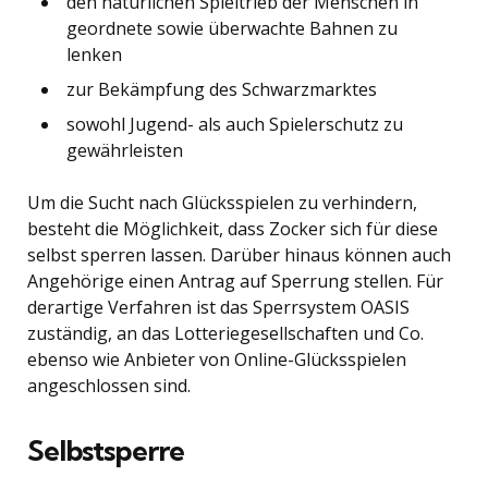
den natürlichen Spieltrieb der Menschen in
geordnete sowie überwachte Bahnen zu
lenken
zur Bekämpfung des Schwarzmarktes
sowohl Jugend- als auch Spielerschutz zu
gewährleisten
Um die Sucht nach Glücksspielen zu verhindern,
besteht die Möglichkeit, dass Zocker sich für diese
selbst sperren lassen. Darüber hinaus können auch
Angehörige einen Antrag auf Sperrung stellen. Für
derartige Verfahren ist das Sperrsystem OASIS
zuständig, an das Lotteriegesellschaften und Co.
ebenso wie Anbieter von Online-Glücksspielen
angeschlossen sind.
Selbstsperre