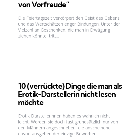
von Vorfreude“
Die Feiertagszeit verkörpert den Geist des Gebens
und das Wertschätzen enger Bindungen. Unter der
Vielzahl an Geschenken, die man in Erwägung
ziehen könnte, tritt...
10 (verrückte) Dinge die man als
Erotik-Darstellerin nicht lesen
möchte
Erotik Darstellerinnen haben es wahrlich nicht
leicht. Werden sie doch fast grundsätzlich nur von
den Männern angeschrieben, die anscheinend
davon ausgehen der einzige Bewerber...