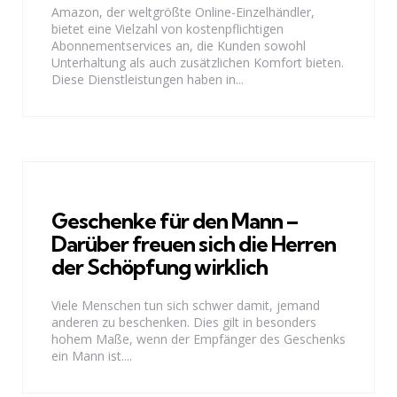
Amazon, der weltgrößte Online-Einzelhändler,
bietet eine Vielzahl von kostenpflichtigen
Abonnementservices an, die Kunden sowohl
Unterhaltung als auch zusätzlichen Komfort bieten.
Diese Dienstleistungen haben in...
Geschenke für den Mann –
Darüber freuen sich die Herren
der Schöpfung wirklich
Viele Menschen tun sich schwer damit, jemand
anderen zu beschenken. Dies gilt in besonders
hohem Maße, wenn der Empfänger des Geschenks
ein Mann ist....