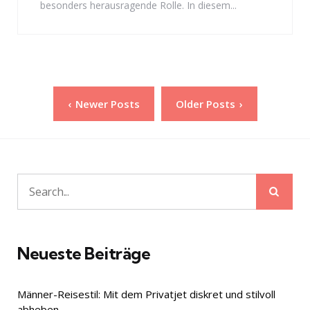
besonders herausragende Rolle. In diesem...
Seitennummerierung
Newer Posts
Older Posts
der
Beiträge
Sear
Search
for:
Neueste Beiträge
Männer-Reisestil: Mit dem Privatjet diskret und stilvoll
abheben