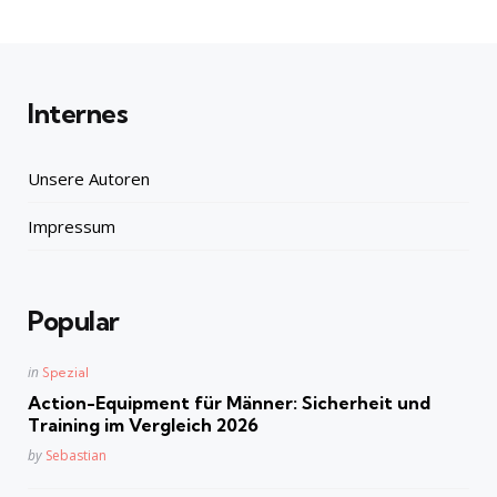
Internes
Unsere Autoren
Impressum
Popular
Posted
in
Spezial
in
Action-Equipment für Männer: Sicherheit und
Training im Vergleich 2026
Posted
by
Sebastian