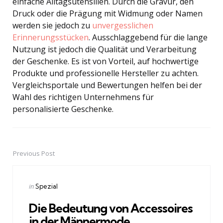
einfache Alltagsutensilien. Durch die Gravur, den
Druck oder die Prägung mit Widmung oder Namen
werden sie jedoch zu
unvergesslichen
Erinnerungsstücken
. Ausschlaggebend für die lange
Nutzung ist jedoch die Qualität und Verarbeitung
der Geschenke. Es ist von Vorteil, auf hochwertige
Produkte und professionelle Hersteller zu achten.
Vergleichsportale und Bewertungen helfen bei der
Wahl des richtigen Unternehmens für
personalisierte Geschenke.
Previous Post
Post
navigation
Posted
in
Spezial
in
Die Bedeutung von Accessoires
in der Männermode