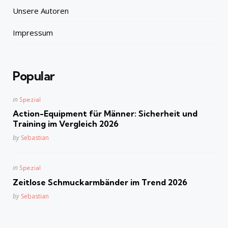
Unsere Autoren
Impressum
Popular
Posted
in
Spezial
in
Action-Equipment für Männer: Sicherheit und
Training im Vergleich 2026
Posted
by
Sebastian
Posted
in
Spezial
in
Zeitlose Schmuckarmbänder im Trend 2026
Posted
by
Sebastian