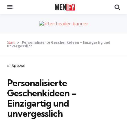
Menu
Se
Start
Personalisierte Geschenkideen – Einzigartig und
unvergesslich
Categories
Posted
in
Spezial
in
Personalisierte
Geschenkideen –
Einzigartig und
unvergesslich