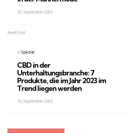
12. September 2023
Next Post
Posted
in
Spezial
in
CBD in der
Unterhaltungsbranche: 7
Produkte, die im Jahr 2023 im
Trend liegen werden
15. September 2023