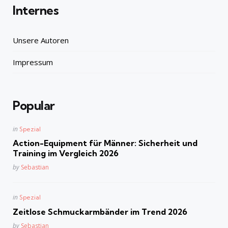
Internes
Unsere Autoren
Impressum
Popular
Posted
in
Spezial
in
Action-Equipment für Männer: Sicherheit und
Training im Vergleich 2026
Posted
by
Sebastian
Posted
in
Spezial
in
Zeitlose Schmuckarmbänder im Trend 2026
Posted
by
Sebastian