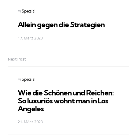
navigation
Posted
in
Spezial
in
Allein gegen die Strategien
17. März 2023
Next Post
Posted
in
Spezial
in
Wie die Schönen und Reichen:
So luxuriös wohnt man in Los
Angeles
21. März 2023