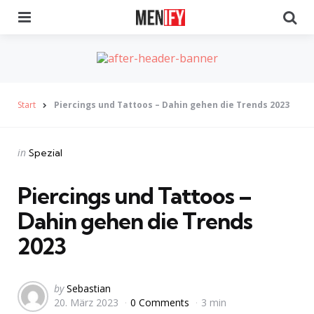
Menu
Se
Start
Piercings und Tattoos – Dahin gehen die Trends 2023
Categories
Posted
in
Spezial
in
Piercings und Tattoos –
Dahin gehen die Trends
2023
Posted
by
Sebastian
20. März 2023
0 Comments
3 min
by