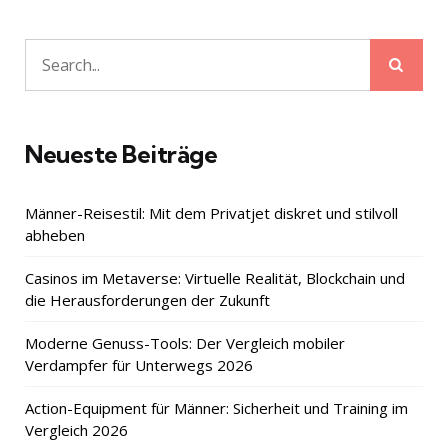
Sear
Search
for:
Neueste Beiträge
Männer-Reisestil: Mit dem Privatjet diskret und stilvoll
abheben
Casinos im Metaverse: Virtuelle Realität, Blockchain und
die Herausforderungen der Zukunft
Moderne Genuss-Tools: Der Vergleich mobiler
Verdampfer für Unterwegs 2026
Action-Equipment für Männer: Sicherheit und Training im
Vergleich 2026