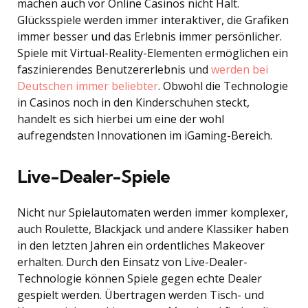
machen auch vor Online Casinos nicht Halt.
Glücksspiele werden immer interaktiver, die Grafiken
immer besser und das Erlebnis immer persönlicher.
Spiele mit Virtual-Reality-Elementen ermöglichen ein
faszinierendes Benutzererlebnis und
werden bei
Deutschen immer beliebter
. Obwohl die Technologie
in Casinos noch in den Kinderschuhen steckt,
handelt es sich hierbei um eine der wohl
aufregendsten Innovationen im iGaming-Bereich.
Live-Dealer-Spiele
Nicht nur Spielautomaten werden immer komplexer,
auch Roulette, Blackjack und andere Klassiker haben
in den letzten Jahren ein ordentliches Makeover
erhalten. Durch den Einsatz von Live-Dealer-
Technologie können Spiele gegen echte Dealer
gespielt werden. Übertragen werden Tisch- und