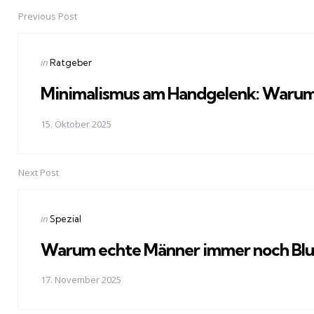
Previous Post
Post
navigation
Posted
in
Ratgeber
in
Minimalismus am Handgelenk: Warum 
15. Oktober 2025
Next Post
Posted
in
Spezial
in
Warum echte Männer immer noch Blu
17. November 2025