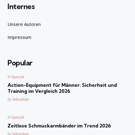
Internes
Unsere Autoren
Impressum
Popular
Posted
in
Spezial
in
Action-Equipment für Männer: Sicherheit und
Training im Vergleich 2026
Posted
by
Sebastian
Posted
in
Spezial
in
Zeitlose Schmuckarmbänder im Trend 2026
Posted
by
Sebastian