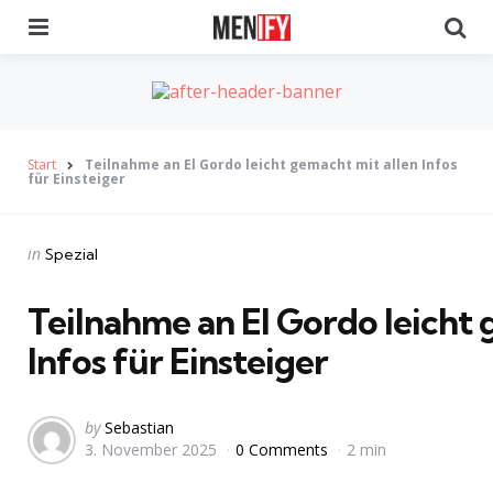
Menu
Se
Start
Teilnahme an El Gordo leicht gemacht mit allen Infos
für Einsteiger
Categories
Posted
in
Spezial
in
Teilnahme an El Gordo leicht 
Infos für Einsteiger
Posted
by
Sebastian
3. November 2025
0 Comments
2 min
by