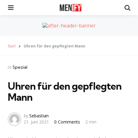
Menu
Se
Start
Uhren für den gepflegten Mann
Categories
Posted
in
Spezial
in
Uhren für den gepflegten
Mann
Posted
by
Sebastian
21. Juni 2021
0 Comments
2 min
by