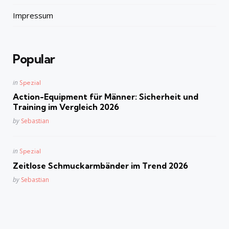
Impressum
Popular
Posted
in
Spezial
in
Action-Equipment für Männer: Sicherheit und
Training im Vergleich 2026
Posted
by
Sebastian
Posted
in
Spezial
in
Zeitlose Schmuckarmbänder im Trend 2026
Posted
by
Sebastian