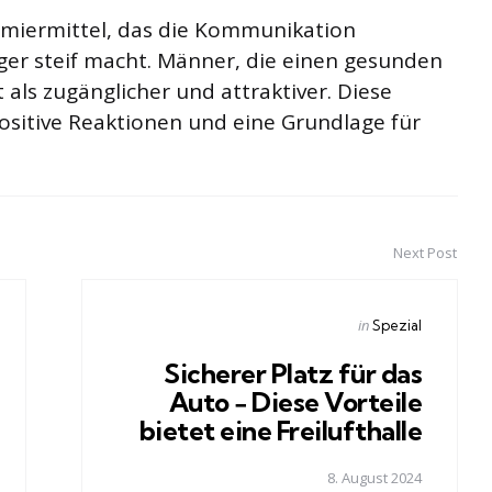
chmiermittel, das die Kommunikation
ger steif macht. Männer, die einen gesunden
 als zugänglicher und attraktiver. Diese
positive Reaktionen und eine Grundlage für
Next Post
Posted
in
Spezial
in
Sicherer Platz für das
Auto − Diese Vorteile
bietet eine Freilufthalle
8. August 2024