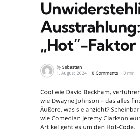
Unwiderstehl
Ausstrahlung:
„Hot“-Faktor 
Posted
by
Sebastian
1. August 2024
0 Comments
3 min
by
Cool wie David Beckham, verführeri
wie Dwayne Johnson – das alles find
Äußere, was sie anzieht? Scheinba
wie Comedian Jeremy Clarkson wurd
Artikel geht es um den Hot-Code.