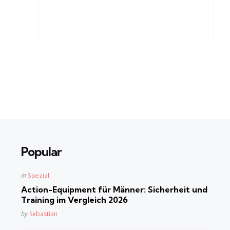
Popular
Posted
in
Spezial
in
Action-Equipment für Männer: Sicherheit und
Training im Vergleich 2026
Posted
by
Sebastian