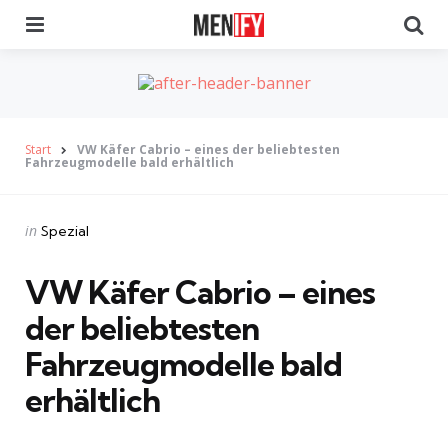
Menu
Se
Start
VW Käfer Cabrio – eines der beliebtesten
Fahrzeugmodelle bald erhältlich
Categories
Posted
in
Spezial
in
VW Käfer Cabrio – eines
der beliebtesten
Fahrzeugmodelle bald
erhältlich