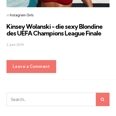
Posted
in
Instagram Girls
in
Kinsey Wolanski - die sexy Blondine
des UEFA Champions League Finale
2. Juni 2019
Leave a Comment
Sear
Search
for: