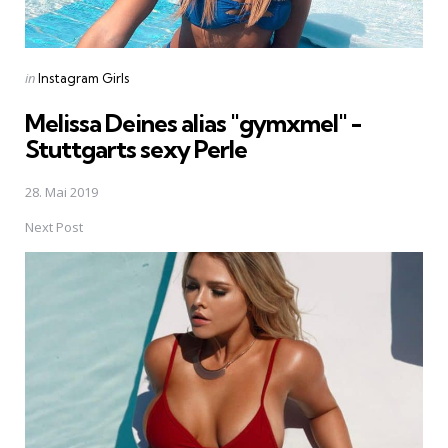
Posted
in
Instagram Girls
in
Melissa Deines alias "gymxmel" -
Stuttgarts sexy Perle
28. Mai 2019
Next Post