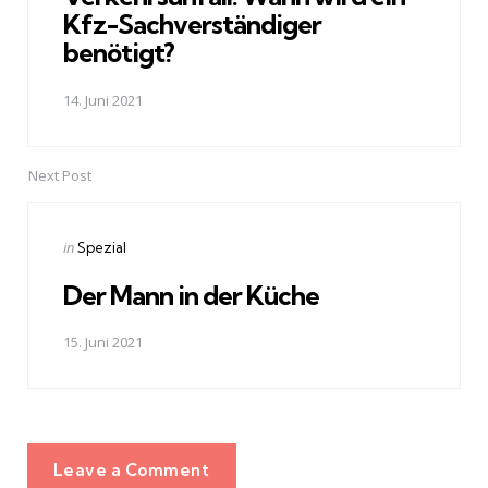
Kfz-Sachverständiger
benötigt?
14. Juni 2021
Next Post
Posted
in
Spezial
in
Der Mann in der Küche
15. Juni 2021
Leave a Comment