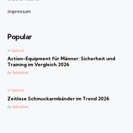
Impressum
Popular
Posted
in
Spezial
in
Action-Equipment für Männer: Sicherheit und
Training im Vergleich 2026
Posted
by
Sebastian
Posted
in
Spezial
in
Zeitlose Schmuckarmbänder im Trend 2026
Posted
by
Sebastian