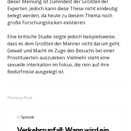
dieser Meinung ist zumindest der Großteil der
Experten. Jedoch kann diese These nicht eindeutig
belegt werden, da heute zu diesem Thema noch
große Forschungslücken existieren.
Eine britische Studie zeigte jedoch beispielsweise,
dass es dem Großteil der Männer nicht darum geht,
Gewalt und Macht im Zuge des Besuchs bei einer
Prostituierten auszuleben. Vielmehr steht eine
sexuelle Interkation im Fokus, die rein auf ihre
Bedürfnisse ausgelegt ist.
Previous Post
Post
navigation
Posted
in
Spezial
in
Verkehrsunfall: Wann wird ein