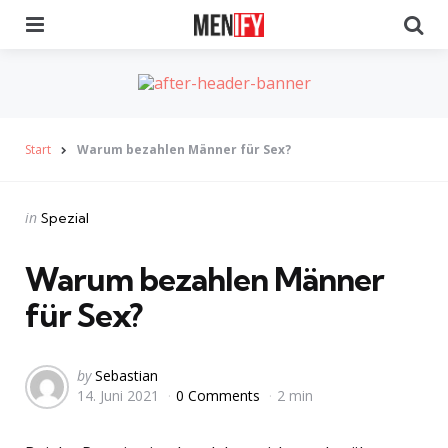
Menu
Se
Start
Warum bezahlen Männer für Sex?
Categories
Posted
in
Spezial
in
Warum bezahlen Männer
für Sex?
Posted
by
Sebastian
14. Juni 2021
0 Comments
2 min
by