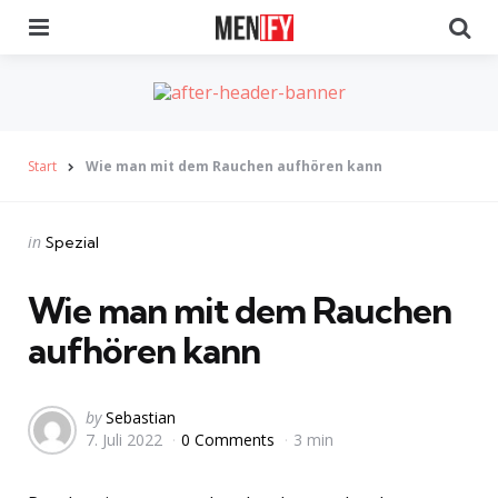
Menu
Se
Start
Wie man mit dem Rauchen aufhören kann
Categories
Posted
in
Spezial
in
Wie man mit dem Rauchen
aufhören kann
Posted
by
Sebastian
7. Juli 2022
0 Comments
3 min
by