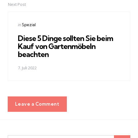
Next Post
Posted
in
Spezial
in
Diese 5 Dinge sollten Sie beim
Kauf von Gartenmöbeln
beachten
7. Juli 2022
Leave a Comment