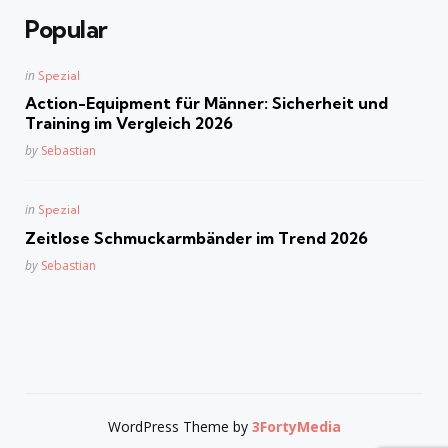
Popular
Posted
in
Spezial
in
Action-Equipment für Männer: Sicherheit und
Training im Vergleich 2026
Posted
by
Sebastian
Posted
in
Spezial
in
Zeitlose Schmuckarmbänder im Trend 2026
Posted
by
Sebastian
WordPress Theme by
3FortyMedia