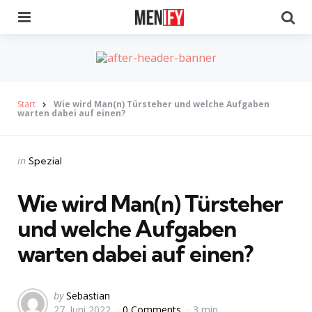
Menu
Se
Start
Wie wird Man(n) Türsteher und welche Aufgaben
warten dabei auf einen?
Categories
Posted
in
Spezial
in
Wie wird Man(n) Türsteher
und welche Aufgaben
warten dabei auf einen?
Posted
by
Sebastian
27. Juni 2022
0 Comments
3 min
by