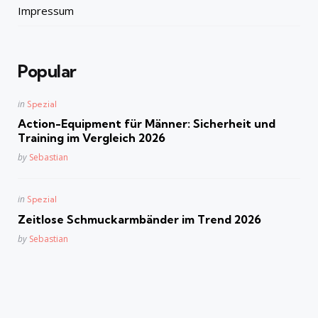
Impressum
Popular
Posted
in
Spezial
in
Action-Equipment für Männer: Sicherheit und
Training im Vergleich 2026
Posted
by
Sebastian
Posted
in
Spezial
in
Zeitlose Schmuckarmbänder im Trend 2026
Posted
by
Sebastian