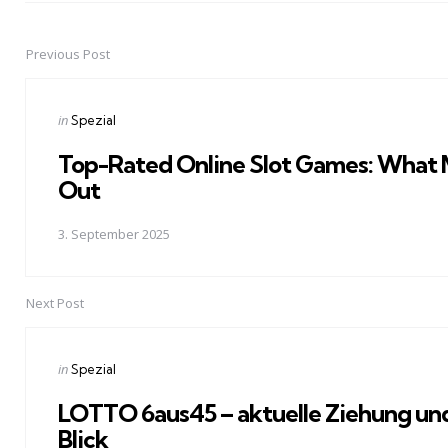
Previous Post
Post
navigation
Posted
in
Spezial
in
Top-Rated Online Slot Games: What
Out
3. September 2025
Next Post
Posted
in
Spezial
in
LOTTO 6aus45 – aktuelle Ziehung un
Blick