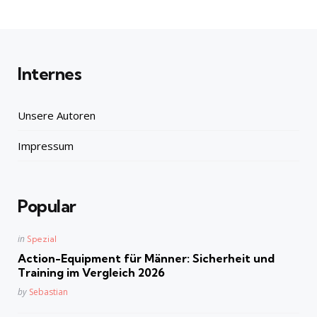
Internes
Unsere Autoren
Impressum
Popular
Posted
in
Spezial
in
Action-Equipment für Männer: Sicherheit und
Training im Vergleich 2026
Posted
by
Sebastian