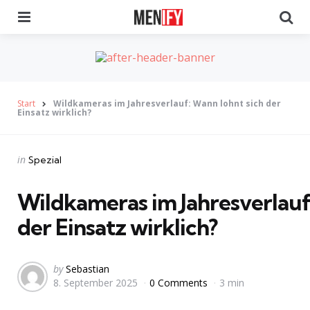
Menu
Se
Start
Wildkameras im Jahresverlauf: Wann lohnt sich der
Einsatz wirklich?
Categories
Posted
in
Spezial
in
Wildkameras im Jahresverlauf
der Einsatz wirklich?
Posted
by
Sebastian
8. September 2025
0 Comments
3 min
by