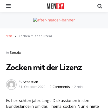
Menu
Se
Start
Zocken mit der Lizenz
Categories
Posted
in
Spezial
in
Zocken mit der Lizenz
Posted
by
Sebastian
31. Oktober 2020
0 Comments
2 min
by
Es herrschten jahrelange Diskussionen in den
Bundesländern um das Thema Zocken. Nun einigte