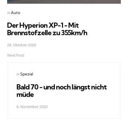
Posted
in
Auto
in
Der Hyperion XP-1 - Mit
Brennstofzelle zu 355km/h
26. Oktober 2020
Next Post
Posted
in
Spezial
in
Bald 70 - und noch längst nicht
müde
6. November 2020