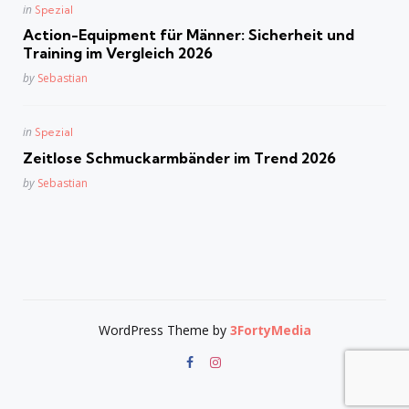
Posted
in
Spezial
in
Action-Equipment für Männer: Sicherheit und
Training im Vergleich 2026
Posted
by
Sebastian
Posted
in
Spezial
in
Zeitlose Schmuckarmbänder im Trend 2026
Posted
by
Sebastian
WordPress Theme by
3FortyMedia