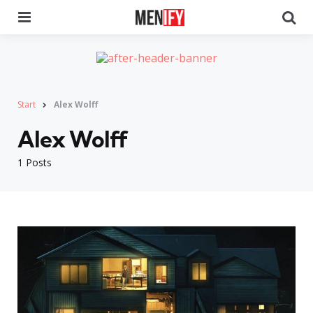
Menu
Se
Start
Alex Wolff
Alex Wolff
1 Posts