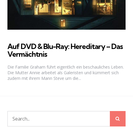
Auf DVD & Blu-Ray: Hereditary – Das
Vermächtnis
Die Familie Graham führt eigentlich ein beschauliches Leben.
Die Mutter Annie arbeitet als Galeristen und kümmert sich
zudem mit ihrem Mann Steve um die...
Sear
Search
for: