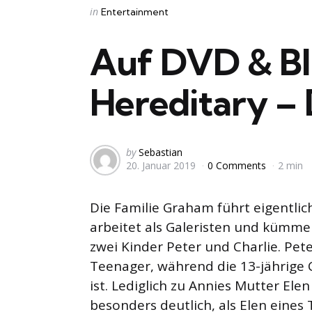
Categories
Posted
in
Entertainment
in
Auf DVD & Bl
Hereditary –
Posted
by
Sebastian
20. Januar 2019
0 Comments
2 min
by
Die Familie Graham führt eigentlic
arbeitet als Galeristen und kümme
zwei Kinder Peter und Charlie. Peter
Teenager, während die 13-jährige C
ist. Lediglich zu Annies Mutter Ele
besonders deutlich, als Elen eines