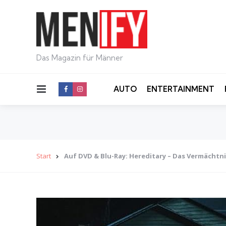
Das Magazin für Männer
Menu
AUTO
ENTERTAINMENT
Start
Auf DVD & Blu-Ray: Hereditary – Das Vermächtn