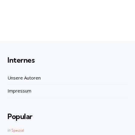
Internes
Unsere Autoren
Impressum
Popular
Posted
in
Spezial