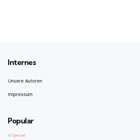
Internes
Unsere Autoren
Impressum
Popular
Posted
in
Spezial