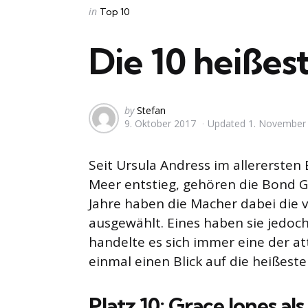
Categories
Posted
in
Top 10
in
Die 10 heißes
Posted
by
Stefan
9. Oktober 2017
Updated
1. November
by
Seit Ursula Andress im allererste
Meer entstieg, gehören die Bond Gi
Jahre haben die Macher dabei die v
ausgewählt. Eines haben sie jedoc
handelte es sich immer eine der a
einmal einen Blick auf die heißeste
Platz 10: Grace Jones a