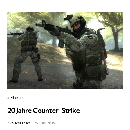
Categories
Posted
in
Games
in
20 Jahre Counter-Strike
Posted
by
Sebastian
25. Juni 2019
by