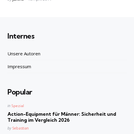
by
Internes
Unsere Autoren
Impressum
Popular
Posted
in
Spezial
in
Action-Equipment für Männer: Sicherheit und
Training im Vergleich 2026
Posted
by
Sebastian