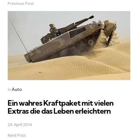
Previous Post
Post
navigation
Posted
in
Auto
in
Ein wahres Kraftpaket mit vielen
Extras die das Leben erleichtern
24. April 2014
Next Post