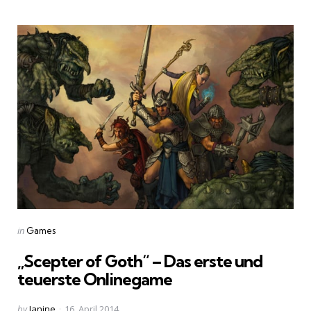
Categories
Posted
in
Games
in
„Scepter of Goth“ – Das erste und
teuerste Onlinegame
Posted
by
Janine
16. April 2014