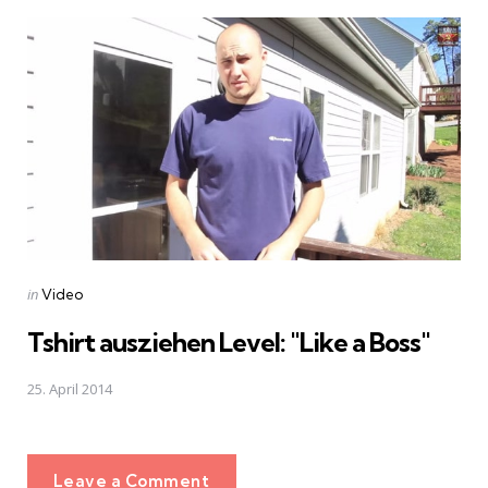
Posted
in
Video
in
Tshirt ausziehen Level: "Like a Boss"
25. April 2014
Leave a Comment