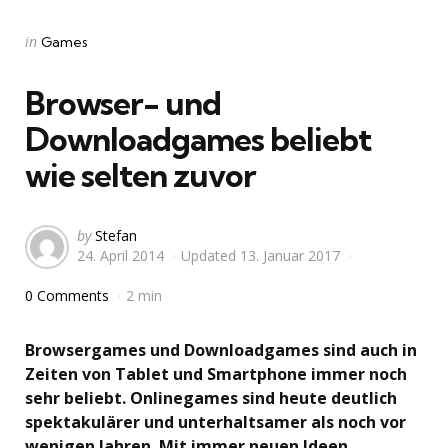
Categories
Posted
in
Games
in
Browser- und
Downloadgames beliebt
wie selten zuvor
Posted
by
Stefan
24. April 2014
Updated
13. Januar 2017
by
0 Comments
2 min
Browsergames und Downloadgames sind auch in
Zeiten von Tablet und Smartphone immer noch
sehr beliebt. Onlinegames sind heute deutlich
spektakulärer und unterhaltsamer als noch vor
wenigen Jahren. Mit immer neuen Ideen