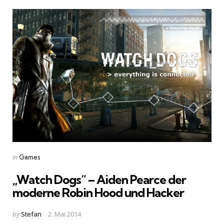
Categories
Posted
in
Games
in
„Watch Dogs“ – Aiden Pearce der
moderne Robin Hood und Hacker
Posted
by
Stefan
2. Mai 2014
by