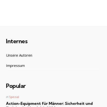
Internes
Unsere Autoren
Impressum
Popular
Posted
in
Spezial
in
Action-Equipment für Männer: Sicherheit und