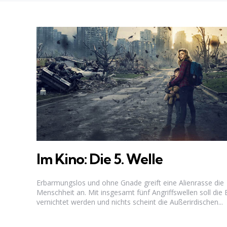
Im Kino: Die 5. Welle
Erbarmungslos und ohne Gnade greift eine Alienrasse die
Menschheit an. Mit insgesamt fünf Angriffswellen soll die 
vernichtet werden und nichts scheint die Außerirdischen...