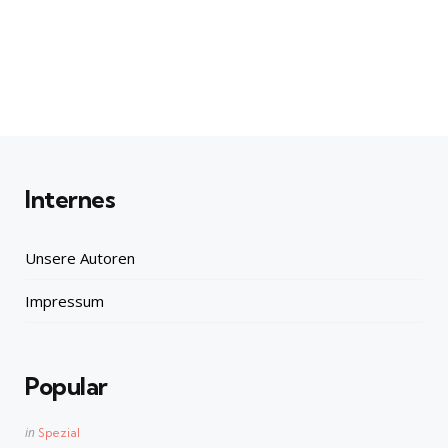
Internes
Unsere Autoren
Impressum
Popular
Posted
in
Spezial