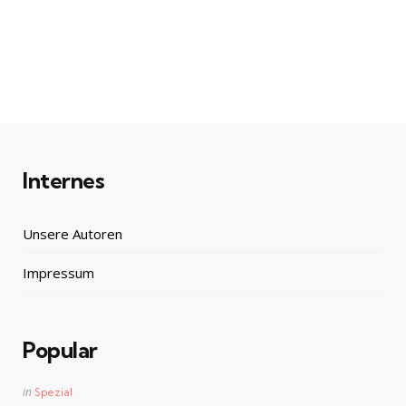
Internes
Unsere Autoren
Impressum
Popular
Posted
in
Spezial