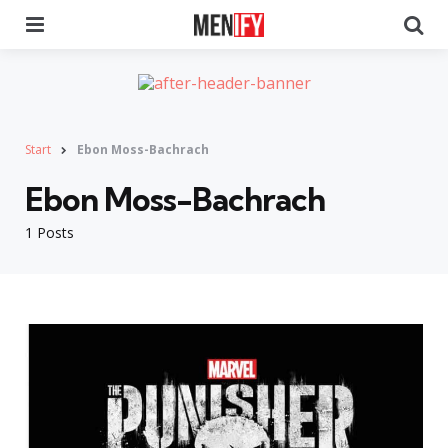
Menu
Se
Start
Ebon Moss-Bachrach
Ebon Moss-Bachrach
1 Posts