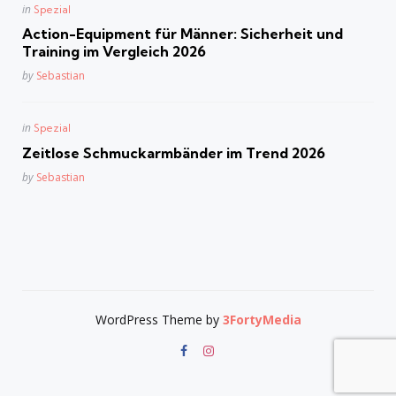
Posted
in
Spezial
in
Action-Equipment für Männer: Sicherheit und
Training im Vergleich 2026
Posted
by
Sebastian
Posted
in
Spezial
in
Zeitlose Schmuckarmbänder im Trend 2026
Posted
by
Sebastian
WordPress Theme by
3FortyMedia