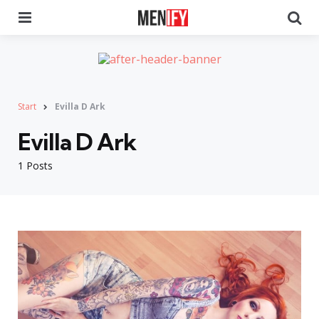
Menu
Se
Start
Evilla D Ark
Evilla D Ark
1 Posts