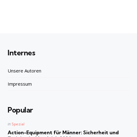
Internes
Unsere Autoren
Impressum
Popular
Posted
in
Spezial
in
Action-Equipment für Männer: Sicherheit und