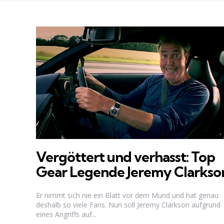
Vergöttert und verhasst: Top
Gear Legende Jeremy Clarkso
Er nimmt sich nie ein Blatt vor dem Mund und hat genau
deshalb so viele Fans. Nun soll Jeremy Clarkson aufgrund
eines Angriffs auf...