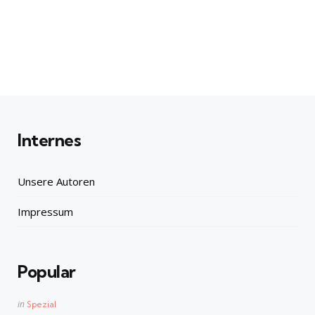
Internes
Unsere Autoren
Impressum
Popular
Posted
in
Spezial