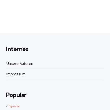
Internes
Unsere Autoren
Impressum
Popular
Posted
in
Spezial