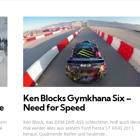
Ken Blocks Gymkhana Six –
e
Need for Speed
inem
Ken Block, das DEM Drift-ASS schlechthin, holt auch dies
al
mal wieder alles aus seinem Ford Fiesta ST RX43 2013
heraus. Qualmende Reifen und heulende...