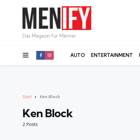
Das Magazin für Männer
Menu
AUTO
ENTERTAINMENT
Start
Ken Block
Ken Block
2 Posts