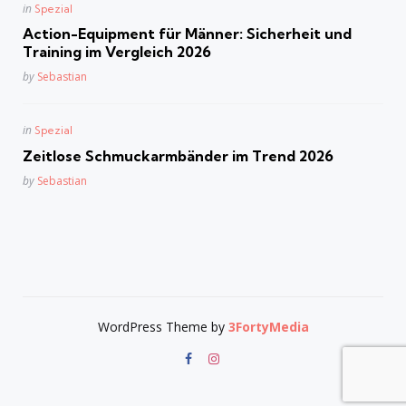
Posted
in
Spezial
in
Action-Equipment für Männer: Sicherheit und
Training im Vergleich 2026
Posted
by
Sebastian
Posted
in
Spezial
in
Zeitlose Schmuckarmbänder im Trend 2026
Posted
by
Sebastian
WordPress Theme by
3FortyMedia