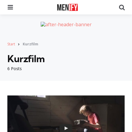
Menu
Se
Start
Kurzfilm
Kurzfilm
6 Posts