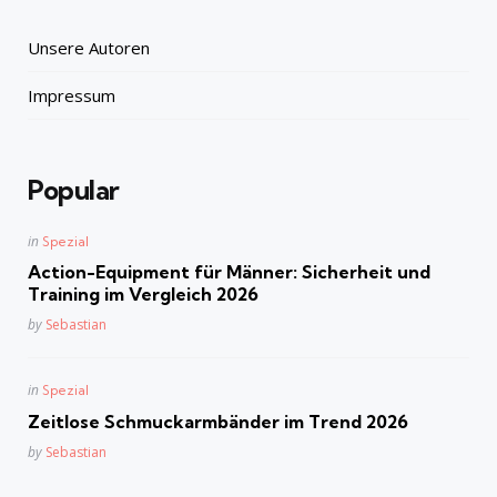
Unsere Autoren
Impressum
Popular
Posted
in
Spezial
in
Action-Equipment für Männer: Sicherheit und
Training im Vergleich 2026
Posted
by
Sebastian
Posted
in
Spezial
in
Zeitlose Schmuckarmbänder im Trend 2026
Posted
by
Sebastian