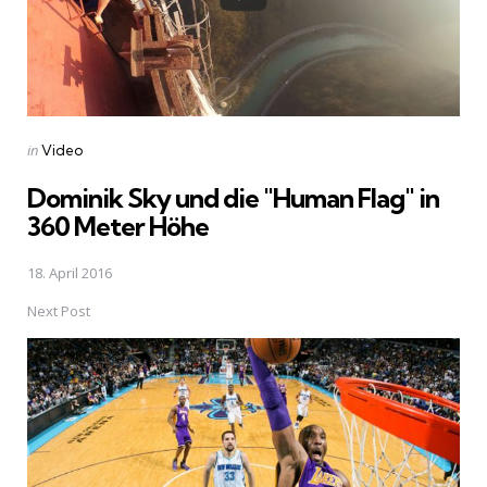
Posted
in
Video
in
Dominik Sky und die "Human Flag" in
360 Meter Höhe
18. April 2016
Next Post