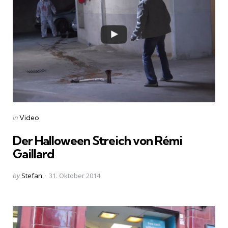
Categories
Posted
in
Video
in
Der Halloween Streich von Rémi
Gaillard
Posted
by
Stefan
31. Oktober 2014
by