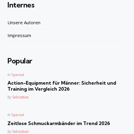
Internes
Unsere Autoren
Impressum
Popular
Posted
in
Spezial
in
Action-Equipment für Männer: Sicherheit und
Training im Vergleich 2026
Posted
by
Sebastian
Posted
in
Spezial
in
Zeitlose Schmuckarmbänder im Trend 2026
Posted
by
Sebastian