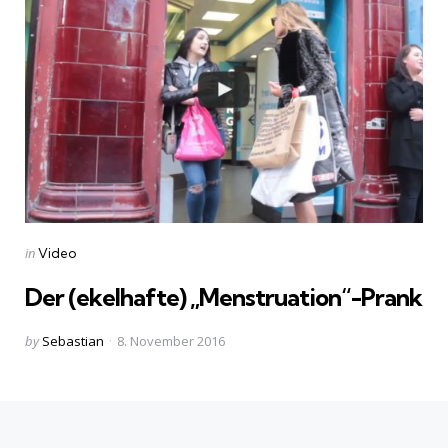
Categories
Posted
in
Video
in
Der (ekelhafte) „Menstruation“-Prank
Posted
by
Sebastian
8. November 2016
by