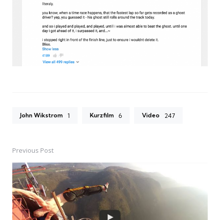
John Wikstrom
Kurzfilm
Video
1
6
247
Previous Post
Post
navigation