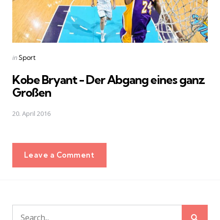
Posted
in
Sport
in
Kobe Bryant - Der Abgang eines ganz
Großen
20. April 2016
Leave a Comment
Sear