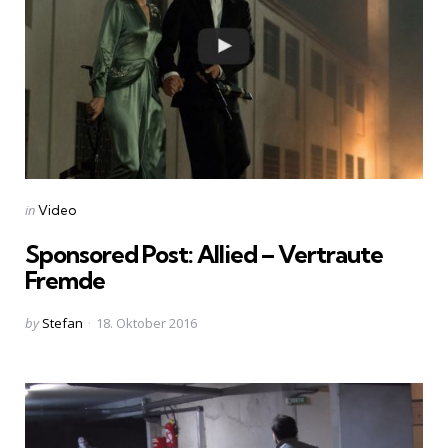
Categories
Posted
in
Video
in
Sponsored Post: Allied – Vertraute
Fremde
Posted
by
Stefan
18. Oktober 2016
by