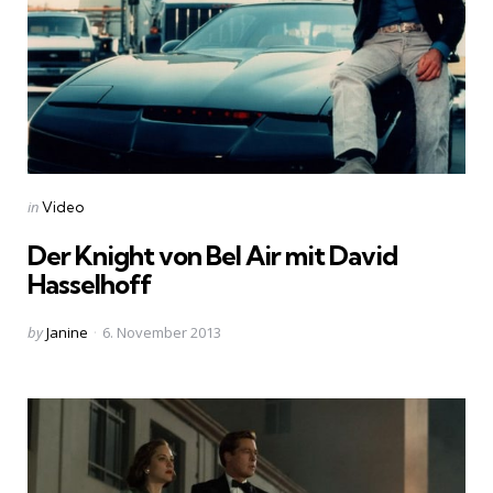
Categories
Posted
in
Video
in
Der Knight von Bel Air mit David
Hasselhoff
Posted
by
Janine
6. November 2013
by