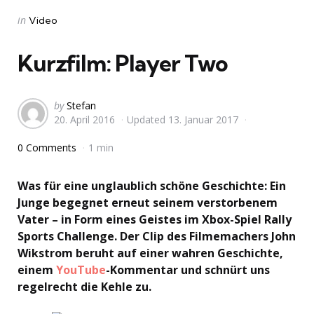
Categories
Posted
in
Video
in
Kurzfilm: Player Two
Posted
by
Stefan
20. April 2016
Updated
13. Januar 2017
by
0 Comments
1 min
Was für eine unglaublich schöne Geschichte: Ein
Junge begegnet erneut seinem verstorbenem
Vater – in Form eines Geistes im Xbox-Spiel Rally
Sports Challenge. Der Clip des Filmemachers John
Wikstrom beruht auf einer wahren Geschichte,
einem
YouTube
-Kommentar und schnürt uns
regelrecht die Kehle zu.