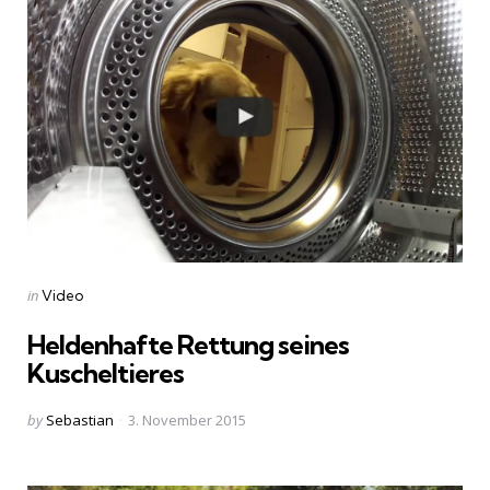
Categories
Posted
in
Video
in
Heldenhafte Rettung seines
Kuscheltieres
Posted
by
Sebastian
3. November 2015
by