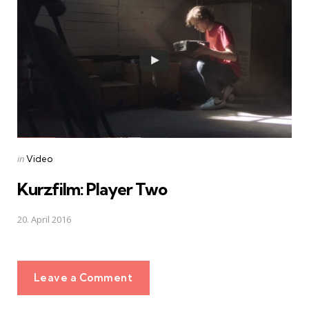
Posted
in
Video
in
Kurzfilm: Player Two
20. April 2016
Leave a Comment