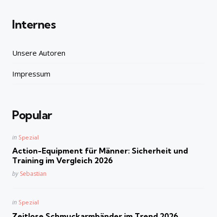
Internes
Unsere Autoren
Impressum
Popular
Posted
in
Spezial
in
Action-Equipment für Männer: Sicherheit und
Training im Vergleich 2026
Posted
by
Sebastian
Posted
in
Spezial
in
Zeitlose Schmuckarmbänder im Trend 2026