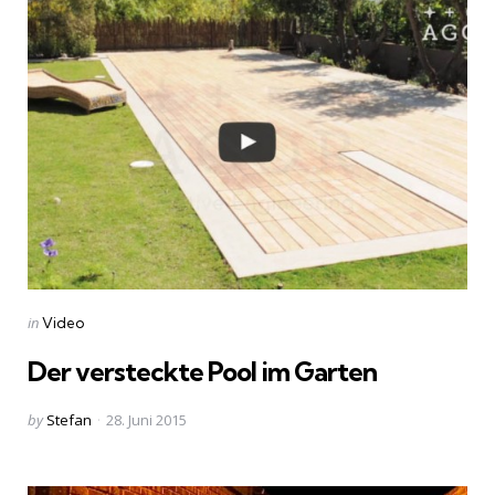
Categories
Posted
in
Video
in
Der versteckte Pool im Garten
Posted
by
Stefan
28. Juni 2015
by