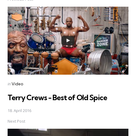
Post
navigation
Posted
in
Video
in
Terry Crews - Best of Old Spice
18. April 2016
Next Post