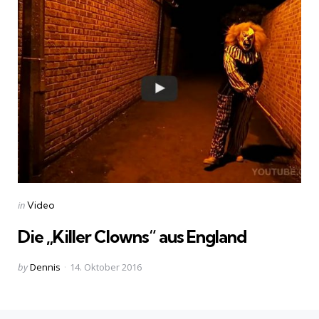
Categories
Posted
in
Video
in
Die „Killer Clowns“ aus England
Posted
by
Dennis
14. Oktober 2016
by