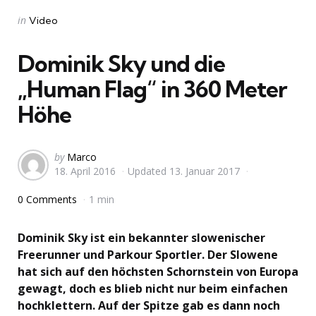
Categories
Posted
in
Video
in
Dominik Sky und die
„Human Flag“ in 360 Meter
Höhe
Posted
by
Marco
18. April 2016
Updated
13. Januar 2017
by
0 Comments
1 min
Dominik Sky ist ein bekannter slowenischer
Freerunner und Parkour Sportler. Der Slowene
hat sich auf den höchsten Schornstein von Europa
gewagt, doch es blieb nicht nur beim einfachen
hochklettern. Auf der Spitze gab es dann noch