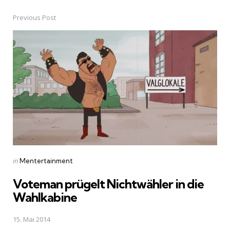
Previous Post
Post
navigation
Posted
in
Mentertainment
in
Voteman prügelt Nichtwähler in die
Wahlkabine
15. Mai 2014