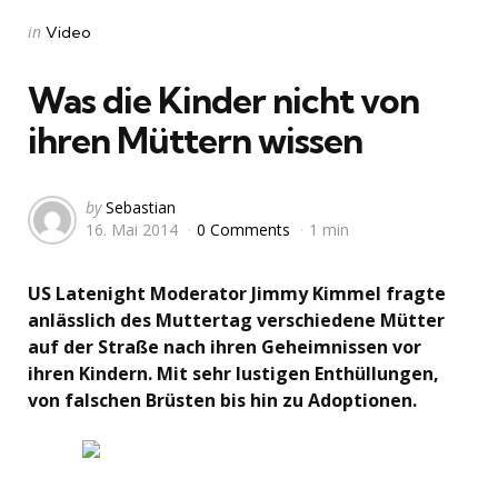
Categories
Posted
in
Video
in
Was die Kinder nicht von
ihren Müttern wissen
Posted
by
Sebastian
16. Mai 2014
0 Comments
1 min
by
US Latenight Moderator Jimmy Kimmel fragte
anlässlich des Muttertag verschiedene Mütter
auf der Straße nach ihren Geheimnissen vor
ihren Kindern. Mit sehr lustigen Enthüllungen,
von falschen Brüsten bis hin zu Adoptionen.