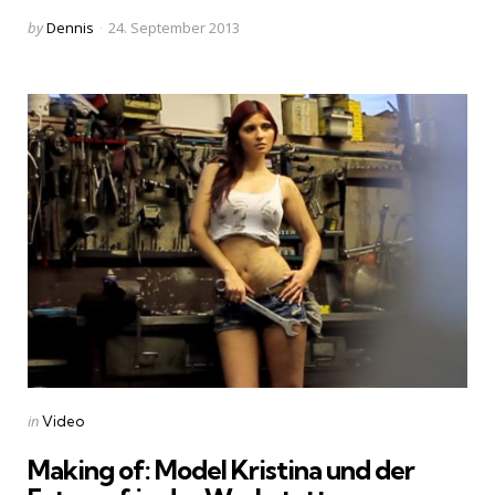
Posted
by
Dennis
24. September 2013
by
Categories
Posted
in
Video
in
Making of: Model Kristina und der