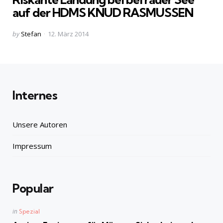
auf der HDMS KNUD RASMUSSEN
Posted
by
Stefan
12. März 2014
by
Internes
Unsere Autoren
Impressum
Popular
Posted
in
Spezial
in