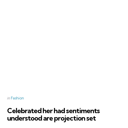
by
Categories
Posted
in
Fashion
in
Celebrated her had sentiments
understood are projection set