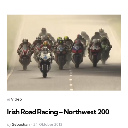
by
Categories
Posted
in
Video
in
Irish Road Racing – Northwest 200
Posted
by
Sebastian
24. Oktober 2013