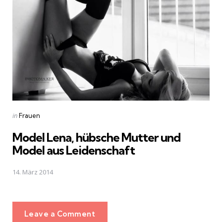
Posted
in
Frauen
in
Model Lena, hübsche Mutter und
Model aus Leidenschaft
14. März 2014
Leave a Comment