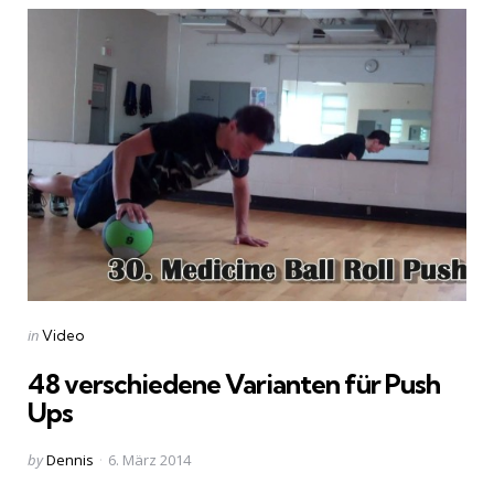
Categories
Posted
in
Video
in
48 verschiedene Varianten für Push
Ups
Posted
by
Dennis
6. März 2014
by