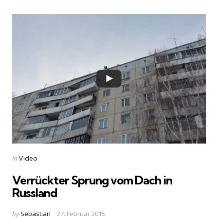
Categories
Posted
in
Video
in
Verrückter Sprung vom Dach in
Russland
Posted
by
Sebastian
27. Februar 2015