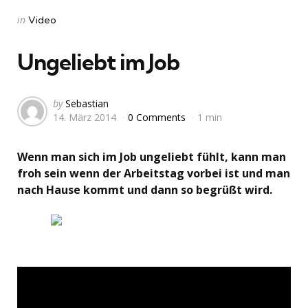
Categories
Posted
in
Video
in
Ungeliebt im Job
Posted
by
Sebastian
14. März 2014
0 Comments
1 min
by
Wenn man sich im Job ungeliebt fühlt, kann man
froh sein wenn der Arbeitstag vorbei ist und man
nach Hause kommt und dann so begrüßt wird.