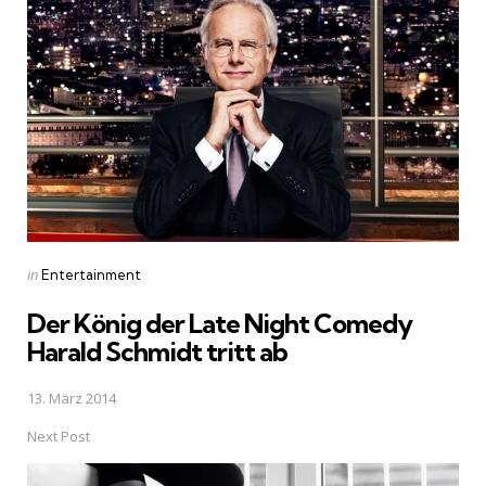
navigation
Posted
in
Entertainment
in
Der König der Late Night Comedy
Harald Schmidt tritt ab
13. März 2014
Next Post