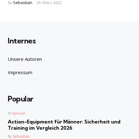
Posted
by
Sebastian
26. März 2022
by
Internes
Unsere Autoren
Impressum
Popular
Posted
in
Spezial
in
Action-Equipment für Männer: Sicherheit und
Training im Vergleich 2026
Posted
by
Sebastian