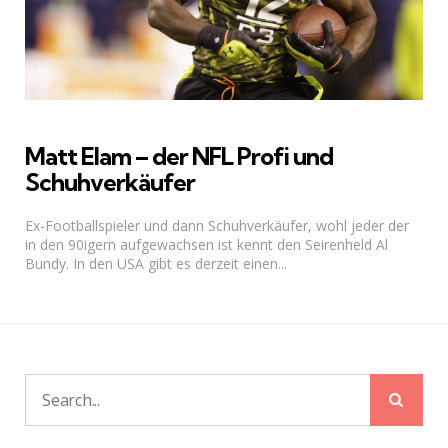
Matt Elam – der NFL Profi und
Schuhverkäufer
Ex-Footballspieler und dann Schuhverkäufer, wohl jeder der
in den 90igern aufgewachsen ist kennt den Seirenheld Al
Bundy. In den USA gibt es derzeit einen...
Sear
Search
for: