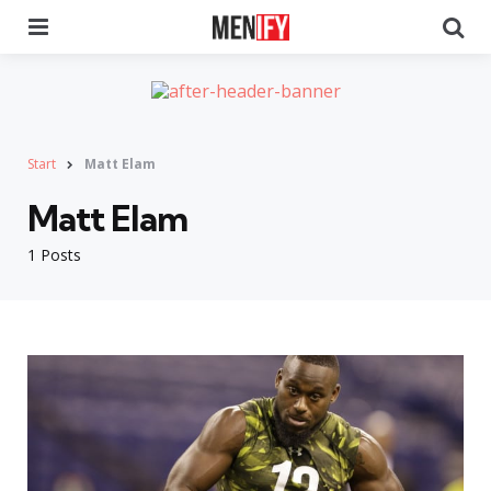
Menu
Se
Start
Matt Elam
Matt Elam
1 Posts