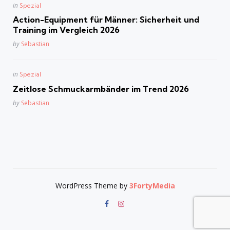
Posted
in
Spezial
in
Action-Equipment für Männer: Sicherheit und
Training im Vergleich 2026
Posted
by
Sebastian
Posted
in
Spezial
in
Zeitlose Schmuckarmbänder im Trend 2026
Posted
by
Sebastian
WordPress Theme by
3FortyMedia