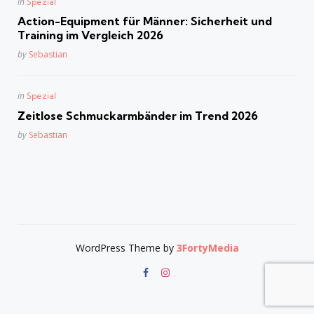
Posted
in
Spezial
in
Action-Equipment für Männer: Sicherheit und
Training im Vergleich 2026
Posted
by
Sebastian
Posted
in
Spezial
in
Zeitlose Schmuckarmbänder im Trend 2026
Posted
by
Sebastian
WordPress Theme by
3FortyMedia