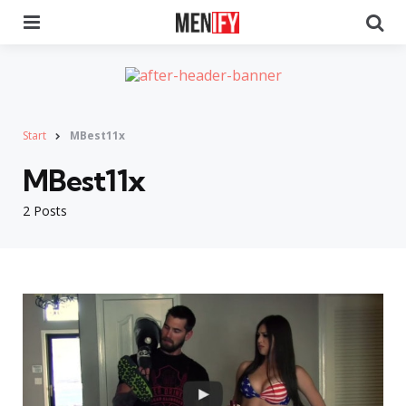
Menu
Se
Start
MBest11x
MBest11x
2 Posts