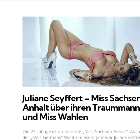
Juliane Seyffert – Miss Sachse
Anhalt über ihren Traummann
und Miss Wahlen
Die 23-Jährige ist amtierende „Miss Sachsen-Anhalt“. Auch
der „Miss Germany“ Wahl in diesem Jahr war Juliane vertre