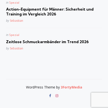
Posted
in
Spezial
in
Action-Equipment für Männer: Sicherheit und
Training im Vergleich 2026
Posted
by
Sebastian
Posted
in
Spezial
in
Zeitlose Schmuckarmbänder im Trend 2026
Posted
by
Sebastian
WordPress Theme by
3FortyMedia