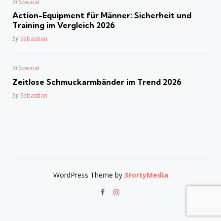
Posted
in
Spezial
in
Action-Equipment für Männer: Sicherheit und
Training im Vergleich 2026
Posted
by
Sebastian
Posted
in
Spezial
in
Zeitlose Schmuckarmbänder im Trend 2026
Posted
by
Sebastian
WordPress Theme by
3FortyMedia