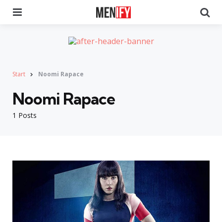
Menu
Se
Start
Noomi Rapace
Noomi Rapace
1 Posts