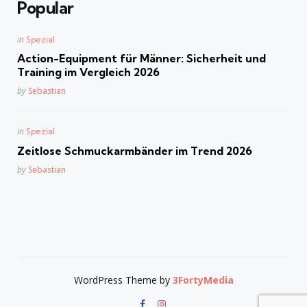
Popular
Posted
in
Spezial
in
Action-Equipment für Männer: Sicherheit und
Training im Vergleich 2026
Posted
by
Sebastian
Posted
in
Spezial
in
Zeitlose Schmuckarmbänder im Trend 2026
Posted
by
Sebastian
WordPress Theme by
3FortyMedia