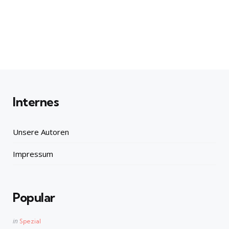
Internes
Unsere Autoren
Impressum
Popular
Posted
in
Spezial